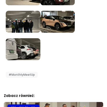
#MonthlyMeetUp
Zobacz również: