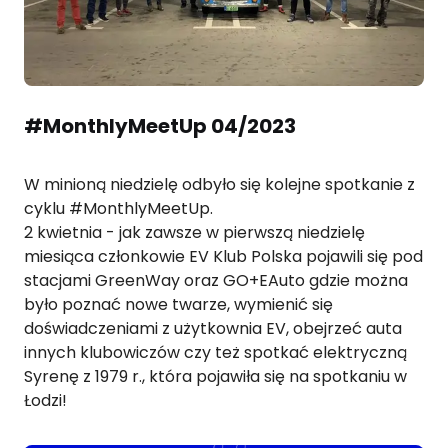
#MonthlyMeetUp 04/2023
W minioną niedzielę odbyło się kolejne spotkanie z
cyklu #MonthlyMeetUp.
2 kwietnia - jak zawsze w pierwszą niedzielę
miesiąca członkowie EV Klub Polska pojawili się pod
stacjami GreenWay oraz GO+EAuto gdzie można
było poznać nowe twarze, wymienić się
doświadczeniami z użytkownia EV, obejrzeć auta
innych klubowiczów czy też spotkać elektryczną
Syrenę z 1979 r., która pojawiła się na spotkaniu w
Łodzi!