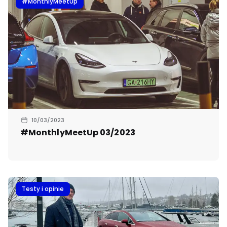
#MonthlyMeetUp
10/03/2023
#MonthlyMeetUp 03/2023
Testy i opinie