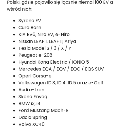
Polski, gdzie pojawiło się łącznie niemal 100 EV a
wśród nich:
Syrena EV
Cura Born
KIA EV6, Niro EV, e-Niro
Nissan LEAF I, LEAF II, Ariya
Tesla Model S / 3 / X / Y
Peugeot e-208
Hyundai Kona Electric / IONIQ 5
Mercedes EQA / EQV / EQC / EQS SUV
Operl Corsa-e
Volkswagen ID.3; ID.4; ID.5 oraz e-Golf
Audi e-tron
Skona Enyaq
BMW i3, i4
Ford Mustang Mach-E
Dacia Spring
Volvo XC40